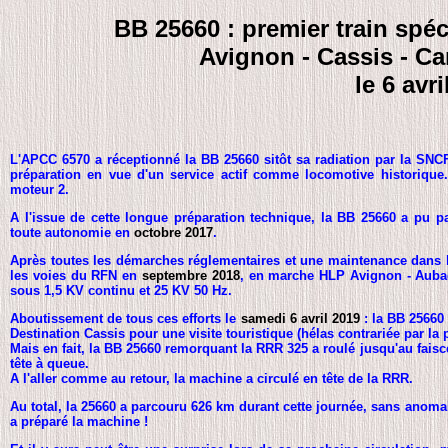
BB 25660 : premier train spéc
Avignon - Cassis - C
le 6 avri
L'APCC 6570 a réceptionné la BB 25660 sitôt sa radiation par la SN
préparation en vue d'un service actif comme locomotive historique.
moteur 2.
A l'issue de cette longue préparation technique, la BB 25660 a pu p
toute autonomie en
octobre 2017
.
Après toutes les démarches réglementaires et une maintenance dans les
les voies du RFN en
septembre 2018
, en marche HLP Avignon - Aubagn
sous 1,5 KV continu et 25 KV 50 Hz.
Aboutissement de tous ces efforts le
samedi 6 avril 2019
: la BB 25660
Destination Cassis pour une visite touristique (hélas contrariée par la pl
Mais en fait, la BB 25660 remorquant la RRR 325 a roulé jusqu'au fai
tête à queue.
A l'aller comme au retour, la machine a circulé en tête de la RRR.
Au total, la 25660 a parcouru 626 km durant cette journée, sans anomal
a préparé la machine !