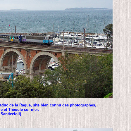
iaduc de la Rague, site bien connu des photographes,
e et Théoule-sur-mer.
Santiccioli)