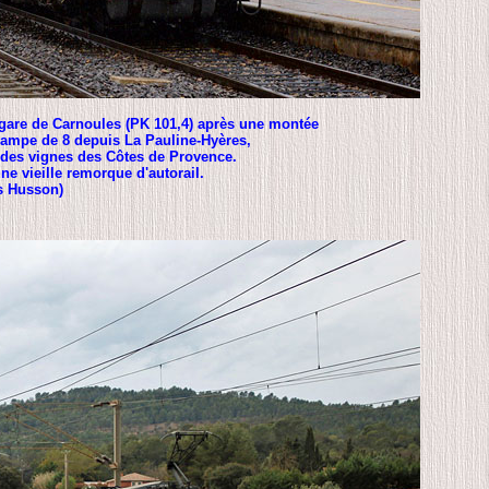
en gare de Carnoules (PK 101,4) après une montée
 rampe de 8 depuis La Pauline-Hyères,
 des vignes des Côtes de Provence.
ne vieille remorque d'autorail.
s Husson)