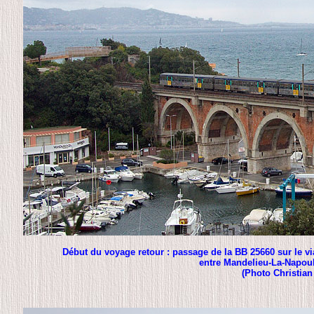
Début du voyage retour : passage de la BB 25660 sur le v
entre Mandelieu-La-Napoul
(Photo Christian 