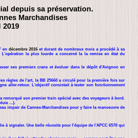
ial depuis sa préservation.
annes Marchandises
l 2019
CF en
décembre 2016
et durant de nombreux mois a procédé à sa
 L'opération la plus lourde a concerné la la remise en état du
asser ses premiers crans et évoluer dans le dépôt d'Avignon en
 règles de l'art, la BB 25660 a circulé pour la première fois sur
e aller-retour. L'objectif consistait à tester son fonctionnement
 a remorqué son premier train spécial avec des voyageurs à bord.
uie ...).
sceau impair de Cannes-Marchandises pour y faire la manoeuvre de
ie à signaler. Une belle réussite pour l'équipe de l'APCC 6570 qui